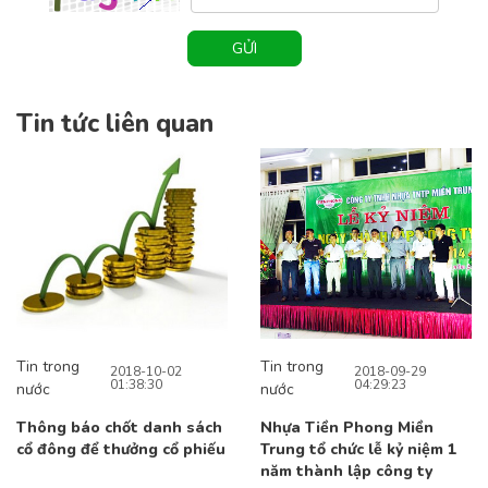
GỬI
Tin tức liên quan
Tin trong
Tin trong
2018-10-02
2018-09-29
01:38:30
04:29:23
nước
nước
Thông báo chốt danh sách
Nhựa Tiền Phong Miền
cổ đông để thưởng cổ phiếu
Trung tổ chức lễ kỷ niệm 1
năm thành lập công ty