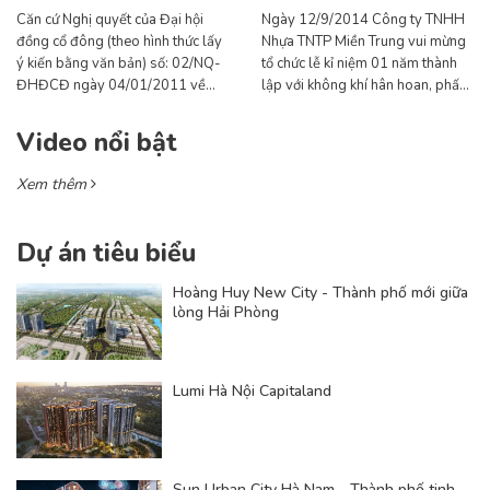
Căn cứ Nghị quyết của Đại hội
Ngày 12/9/2014 Công ty TNHH
đồng cổ đông (theo hình thức lấy
Nhựa TNTP Miền Trung vui mừng
ý kiến bằng văn bản) số: 02/NQ-
tổ chức lễ kỉ niệm 01 năm thành
ĐHĐCĐ ngày 04/01/2011 về
lập với không khí hân hoan, phấn
việc thưởng cổ phiếu cho cổ đông
khởi sau một năm hoạt động với
hiện hữu
kết quả đạt được rất đáng khích lệ
Video nổi bật
khi đạt mức sản lượng và doanh
thu cao, bộ máy tổ chức Công ty
Xem thêm
đã đi vào hoạt động ổn định và
hiệu quả.
Dự án tiêu biểu
Hoàng Huy New City - Thành phố mới giữa
lòng Hải Phòng
Lumi Hà Nội Capitaland
Sun Urban City Hà Nam - Thành phố tinh