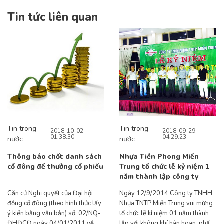
Tin tức liên quan
Tin trong
Tin trong
2018-10-02
2018-09-29
01:38:30
04:29:23
nước
nước
Thông báo chốt danh sách
Nhựa Tiền Phong Miền
cổ đông để thưởng cổ phiếu
Trung tổ chức lễ kỷ niệm 1
năm thành lập công ty
Căn cứ Nghị quyết của Đại hội
Ngày 12/9/2014 Công ty TNHH
đồng cổ đông (theo hình thức lấy
Nhựa TNTP Miền Trung vui mừng
ý kiến bằng văn bản) số: 02/NQ-
tổ chức lễ kỉ niệm 01 năm thành
ĐHĐCĐ ngày 04/01/2011 về
lập với không khí hân hoan, phấn