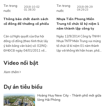
Tin trong
Tin trong
2018-10-02
2018-09-29
01:38:30
04:29:23
nước
nước
Thông báo chốt danh sách
Nhựa Tiền Phong Miền
cổ đông để thưởng cổ phiếu
Trung tổ chức lễ kỷ niệm 1
năm thành lập công ty
Căn cứ Nghị quyết của Đại hội
Ngày 12/9/2014 Công ty TNHH
đồng cổ đông (theo hình thức lấy
Nhựa TNTP Miền Trung vui mừng
ý kiến bằng văn bản) số: 02/NQ-
tổ chức lễ kỉ niệm 01 năm thành
ĐHĐCĐ ngày 04/01/2011 về
lập với không khí hân hoan, phấn
việc thưởng cổ phiếu cho cổ đông
khởi sau một năm hoạt động với
hiện hữu
kết quả đạt được rất đáng khích lệ
Video nổi bật
khi đạt mức sản lượng và doanh
thu cao, bộ máy tổ chức Công ty
Xem thêm
đã đi vào hoạt động ổn định và
hiệu quả.
Dự án tiêu biểu
Hoàng Huy New City - Thành phố mới giữa
lòng Hải Phòng