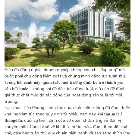
Điều đó đồng nghĩa: doanh nghiệp không còn chỉ “đáp ứng” mà
buộc phải chủ động kiểm soát và chứng minh năng lực tuân thủ.
𝐓𝐫𝐨𝐧𝐠 𝐛𝐨̂́𝐢 𝐜𝐚̉𝐧𝐡 𝐧𝐚̀𝐲, 𝐪𝐮𝐚𝐧 𝐭𝐫𝐚̆́𝐜 𝐦𝐨̂𝐢 𝐭𝐫ư𝐨̛̀𝐧𝐠 đ𝐢̣𝐧𝐡 𝐤ỳ 𝐭𝐫𝐨̛̉ 𝐭𝐡𝐚̀𝐧𝐡 𝐲𝐞̂𝐮
𝐜𝐚̂̀𝐮 𝐛𝐚̆́𝐭 𝐛𝐮𝐨̣̂𝐜 – không chỉ để đảm bảo đúng luật, mà còn để đánh
giá thực chất mức độ tác động của hoạt động sản xuất tới môi
trường.
Tại Nhựa Tiền Phong, công tác quan trắc môi trường đã được triển
khai nghiêm túc theo quy định từ nhiều năm nay, 𝐯𝐨̛́𝐢 𝐭𝐚̂̀𝐧 𝐬𝐮𝐚̂́𝐭 𝟑
𝐭𝐡𝐚́𝐧𝐠/𝐥𝐚̂̀𝐧, dưới sự kiểm định của cơ quan chức năng và đơn vị
chuyên môn. Các chỉ số về khí thải, nước thải… được theo dõi chặt
chẽ, đảm bảo tuân thủ quy chuẩn hiện hành và sẵn sàng thích ứng