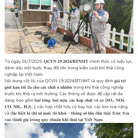
Từ ngày 01/7/2025, 𝐐𝐂𝐕𝐍 𝟏𝟗:𝟐𝟎𝟐𝟒/𝐁𝐓𝐍𝐌𝐓 chính thức có hiệu lực,
đánh dấu một bước thay đổi lớn trong kiểm soát khí thải công
nghiệp tại Việt Nam.
Nội dung cốt lõi của QCVN 19:2024/BTNMT là quy định 𝐠𝐢𝐚́ 𝐭𝐫𝐢̣
𝐠𝐢𝐨̛́𝐢 𝐡𝐚̣𝐧 𝐭𝐨̂́𝐢 đ𝐚 𝐜𝐡𝐨 𝐜𝐚́𝐜 𝐜𝐡𝐚̂́𝐭 𝐨̂ 𝐧𝐡𝐢𝐞̂̃𝐦 trong khí thải công nghiệp
trước khi thải ra môi trường. Các thông số được đề cập rất đa
dạng, bao gồm 𝐛𝐮̣𝐢 𝐭𝐨̂̉𝐧𝐠, 𝐛𝐮̣𝐢 𝐦𝐢̣𝐧, 𝐜𝐚́𝐜 𝐡𝐨̛̣𝐩 𝐜𝐡𝐚̂́𝐭 𝐯𝐨̂ 𝐜𝐨̛ (𝐒𝐎₂, 𝐍𝐎𝐱,
𝐂𝐎, 𝐍𝐇₃, 𝐇₂𝐒…), các hợp chất hữu cơ bay hơi, các kim loại nặng,
và đ𝐚̣̆𝐜 𝐛𝐢ệ𝐭 𝐥𝐚̀ 𝐜𝐡𝐢̉ 𝐬𝐨̂́ 𝐦𝐮̛́𝐜 đ𝐨̣̂ 𝐤𝐡𝐨́𝐢 – 𝐭𝐡𝐨̂𝐧𝐠 𝐬𝐨̂́ 𝐥𝐚̂̀𝐧 đ𝐚̂̀𝐮 𝐭𝐢𝐞̂𝐧 đư𝐨̛̣𝐜 đư𝐚
𝐯𝐚̀𝐨 đ𝐚́𝐧𝐡 𝐠𝐢𝐚́ 𝐭𝐫𝐨𝐧𝐠 𝐪𝐮𝐲 𝐜𝐡𝐮𝐚̂̉𝐧 𝐤𝐡𝐢́ 𝐭𝐡𝐚̉𝐢 𝐭𝐚̣𝐢 𝐕𝐢ệ𝐭 𝐍𝐚𝐦.