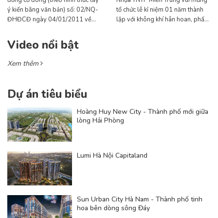
đồng cổ đông (theo hình thức lấy
Nhựa TNTP Miền Trung vui mừng
ý kiến bằng văn bản) số: 02/NQ-
tổ chức lễ kỉ niệm 01 năm thành
ĐHĐCĐ ngày 04/01/2011 về
lập với không khí hân hoan, phấn
việc thưởng cổ phiếu cho cổ đông
khởi sau một năm hoạt động với
hiện hữu
kết quả đạt được rất đáng khích lệ
Video nổi bật
khi đạt mức sản lượng và doanh
thu cao, bộ máy tổ chức Công ty
Xem thêm
đã đi vào hoạt động ổn định và
hiệu quả.
Dự án tiêu biểu
Hoàng Huy New City - Thành phố mới giữa
lòng Hải Phòng
Lumi Hà Nội Capitaland
Sun Urban City Hà Nam - Thành phố tinh
hoa bên dòng sông Đáy