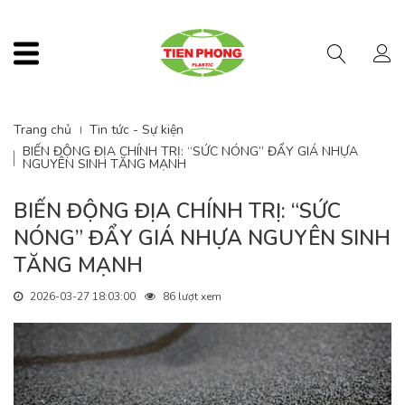
Menu
Trang chủ
Tin tức - Sự kiện
BIẾN ĐỘNG ĐỊA CHÍNH TRỊ: “SỨC NÓNG” ĐẨY GIÁ NHỰA
NGUYÊN SINH TĂNG MẠNH
BIẾN ĐỘNG ĐỊA CHÍNH TRỊ: “SỨC
NÓNG” ĐẨY GIÁ NHỰA NGUYÊN SINH
TĂNG MẠNH
2026-03-27 18:03:00
86 lượt xem