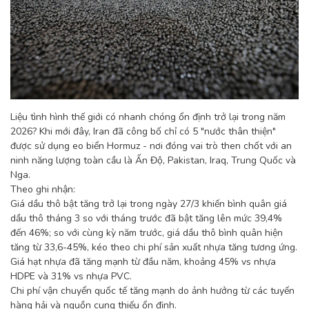
Liệu tình hình thế giới có nhanh chóng ổn định trở lại trong năm
2026? Khi mới đây, Iran đã công bố chỉ có 5 "nước thân thiện"
được sử dụng eo biển Hormuz - nơi đóng vai trò then chốt với an
ninh năng lượng toàn cầu là Ấn Độ, Pakistan, Iraq, Trung Quốc và
Nga.
Theo ghi nhận:
Giá dầu thô bật tăng trở lại trong ngày 27/3 khiến bình quân giá
dầu thô tháng 3 so với tháng trước đã bật tăng lên mức 39,4%
đến 46%; so với cùng kỳ năm trước, giá dầu thô bình quân hiện
tăng từ 33,6-45%, kéo theo chi phí sản xuất nhựa tăng tương ứng.
Giá hạt nhựa đã tăng mạnh từ đầu năm, khoảng 45% vs nhựa
HDPE và 31% vs nhựa PVC.
Chi phí vận chuyển quốc tế tăng mạnh do ảnh hưởng từ các tuyến
hàng hải và nguồn cung thiếu ổn định.