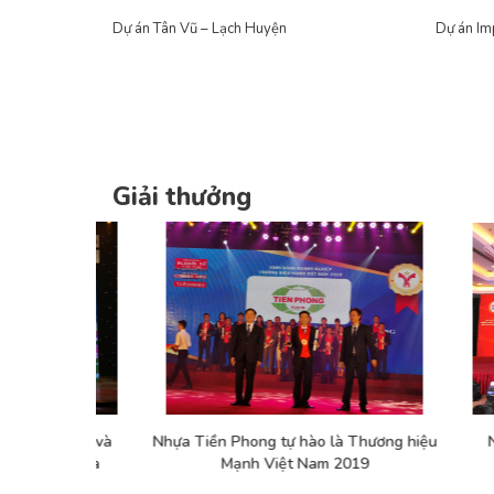
Dự án Tân Vũ – Lạch Huyện
Dự án Im
Giải thưởng
ây dựng và
Nhựa Tiền Phong tự hào là Thương hiệu
Nhựa 
 quốc gia
Mạnh Việt Nam 2019
ngh