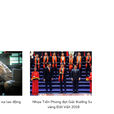
Dự án Hải Đăng Mon City
Dự án H3 G
lao động
Nhựa Tiền Phong đạt Giải thưởng Sao
Tôn vinh 
vàng Đất Việt 2018