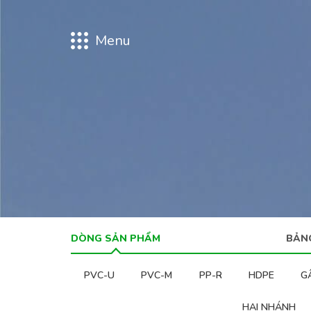
Menu
DÒNG SẢN PHẨM
BẢN
PVC-U
PVC-M
PP-R
HDPE
G
HAI NHÁNH