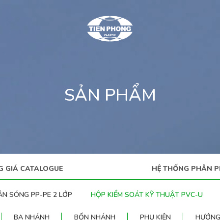
SẢN PHẨM
G GIÁ CATALOGUE
HỆ THỐNG PHÂN P
ÂN SÓNG PP-PE 2 LỚP
HỘP KIỂM SOÁT KỸ THUẬT PVC-U
BA NHÁNH
BỐN NHÁNH
PHỤ KIỆN
HƯỚNG