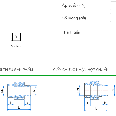
Áp suất (PN)
Số lượng (
cái
)
Thành tiền
Video
ỚI THIỆU SẢN PHẨM
GIẤY CHỨNG NHẬN HỢP CHUẨN