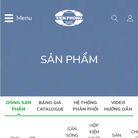
Menu
SẢN PHẨM
DÒNG SẢN
BẢNG GIÁ
HỆ THỐNG
VIDEO
PHẨM
CATALOGUE
PHÂN PHỐI
HƯỚNG DẪN
HỘP
GÂN
KIỂM
CH
SÓNG
SẢN