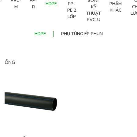
-
PVC-
PP-
SOÁT
C
HDPE
PP-
PHẨM
M
R
KỸ
C
PE 2
KHÁC
THUẬT
LƯ
LỚP
PVC-U
HDPE
PHỤ TÙNG ÉP PHUN
ỐNG