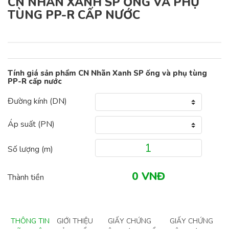
CN NHÃN XANH SP ỐNG VÀ PHỤ
TÙNG PP-R CẤP NƯỚC
Tính giá sản phẩm CN Nhãn Xanh SP ống và phụ tùng
PP-R cấp nước
Đường kính (DN)
Áp suất (PN)
Số lượng (
m
)
Thành tiền
THÔNG TIN
GIỚI THIỆU
GIẤY CHỨNG
GIẤY CHỨNG