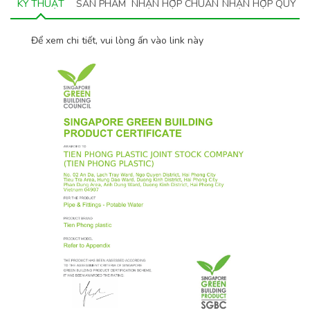
KỸ THUẬT
SẢN PHẨM
NHẬN HỢP CHUẨN
NHẬN HỢP QUY
Để xem chi tiết, vui lòng ấn vào link này