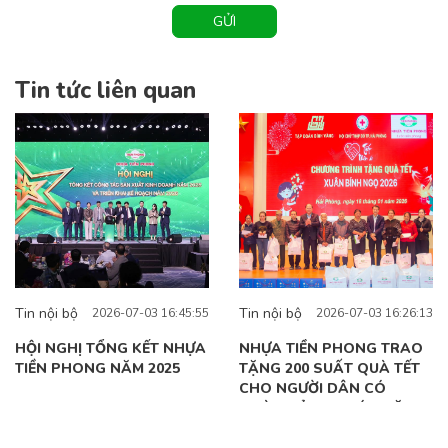
GỬI
Tin tức liên quan
Tin nội bộ
Tin nội bộ
2026-07-03 16:45:55
2026-07-03 16:26:13
HỘI NGHỊ TỔNG KẾT NHỰA
NHỰA TIỀN PHONG TRAO
TIỀN PHONG NĂM 2025
TẶNG 200 SUẤT QUÀ TẾT
CHO NGƯỜI DÂN CÓ
HOÀN CẢNH KHÓ KHĂN
TẠI HẢI PHÒNG