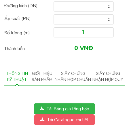
Đường kính (DN)
Áp suất (PN)
Số lượng (
m
)
Thành tiền
THÔNG TIN
GIỚI THIỆU
GIẤY CHỨNG
GIẤY CHỨNG
KỸ THUẬT
SẢN PHẨM
NHẬN HỢP CHUẨN
NHẬN HỢP QUY
Tải Bảng giá tổng hợp
Tải Catalogue chi tiết